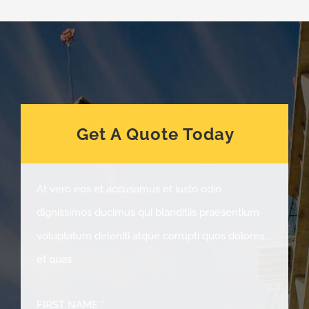
Get A Quote Today
At vero eos et accusamus et iusto odio
dignissimos ducimus qui blanditiis praesentium
voluptatum deleniti atque corrupti quos dolores
et quas.
FIRST NAME *