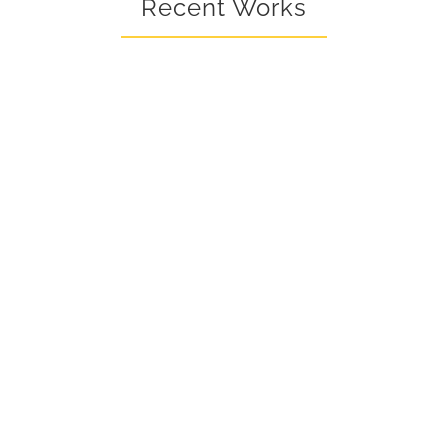
Recent Works
Lorem ipsum dolor sit amet,
consectetur adipiscing elit, sed do
eiusmod tempor incididunt ut labore et
dolore magna aliqua. Ut enim ad
minim veniam, quis nostrud
exercitation ullamco.