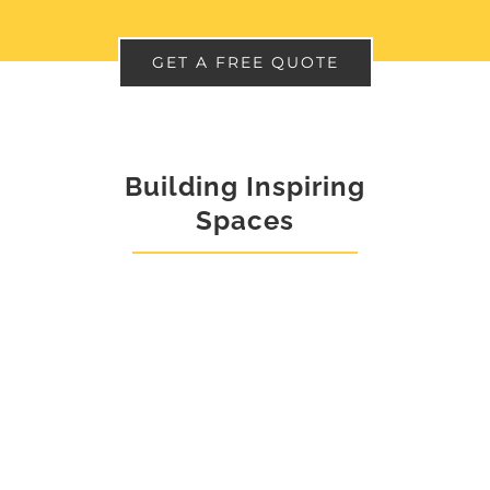
GET A FREE QUOTE
Building Inspiring
Spaces
Lorem ipsum dolor sit amet,
consectetur adipiscing elit, sed do
eiusmod tempor incididunt ut labore et
dolore magna aliqua ut enim ad minim
veniam.