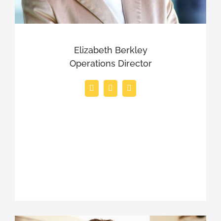
Elizabeth Berkley
Operations Director
Duis aute irure dolor in reprehenderit in
voluptate velit esse cillum dolore eu fugiat
nulla pariatur. Excepteur sint occaecat
cupidatat non proident.